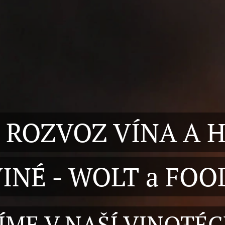
 ROZVOZ VÍNA A 
INÉ - WOLT a FO
ÍME V NAŠÍ VINOTÉC