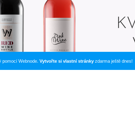
KV
ný pomocí Webnode.
Vytvořte si vlastní stránky
zdarma ještě dnes!
Nabízíme kvali
mnoha re
V nabídce mám