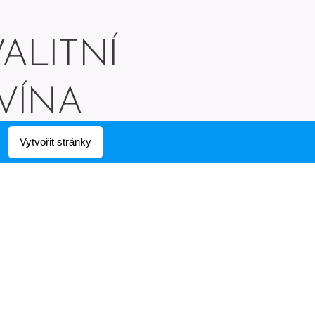
ALITNÍ
VÍNA
Vytvořit stránky
tní vína stáčená i lahvová z
nomovaných vinařství.
e šestnáct druhů stáčeného
vína.